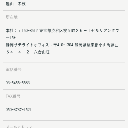
龜山 孝枝
所在地
本社：〒150-8512 東京都渋谷区桜丘町２６−１セルリアンタワ
ー15F
静岡サテライトオフィス：〒410-1304 静岡県駿東郡小山町藤曲
５４−４−２ 六合山荘
電話番号
03-5456-5683
FAX番号
050-3737-1521
メールアドレス